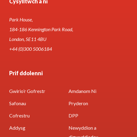
Cysylltwch â ni
Park House,
184-186 Kennington Park Road,
London, SE11 4BU
+44 (0)300 5006184
Prif ddolenni
Gwirio’r Gofrestr
Amdanom Ni
Safonau
Pryderon
Cofrestru
DPP
Addysg
Newyddion a
digwyddiadau