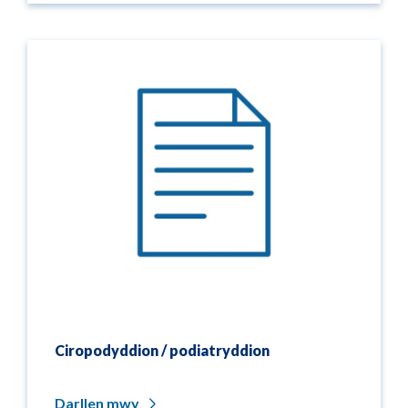
Ciropodyddion / podiatryddion
Darllen mwy