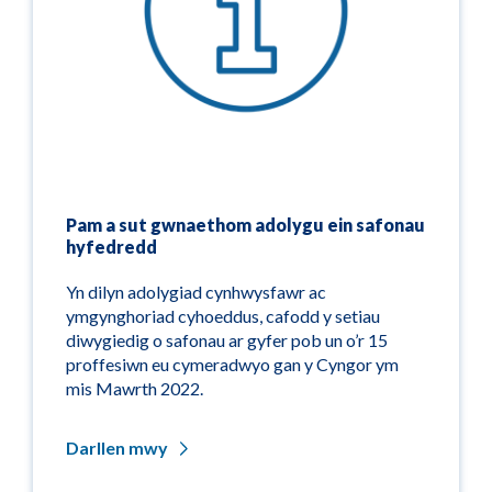
Pam a sut gwnaethom adolygu ein safonau
hyfedredd
Yn dilyn adolygiad cynhwysfawr ac
ymgynghoriad cyhoeddus, cafodd y setiau
diwygiedig o safonau ar gyfer pob un o’r 15
proffesiwn eu cymeradwyo gan y Cyngor ym
mis Mawrth 2022.
Darllen mwy