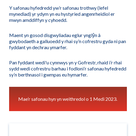
Y safonau hyfedredd yw’r safonau trothwy (lefel
mynediad) yr ydym yn eu hystyried angenrheidiol er
mwyn amddiffyn y cyhoedd.
Maent yn gosod disgwyliadau eglur ynglŷn â
gwybodaeth a galluoedd y rhai sy’n cofrestru gyda ni pan
fyddant yn dechrau ymarfer.
Pan fyddant wedi'u cynnwys yn y Gofrestr, rhaid i’r rhai
sydd wedi cofrestru barhau i fodloni’r safonau hyfedredd
sy’n berthnasol i gwmpas eu hymarfer.
Mae’r safonau hyn yn weithredol o 1 Medi 2023.