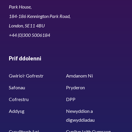
Park House,
184-186 Kennington Park Road,
London, SE11 4BU
+44 (0)300 5006184
Prif ddolenni
Gwirio’r Gofrestr
Amdanom Ni
Safonau
Pryderon
Cofrestru
DPP
Addysg
Newyddion a
digwyddiadau
Cysylltwch â ni
Cynllun Iaith Gymraeg