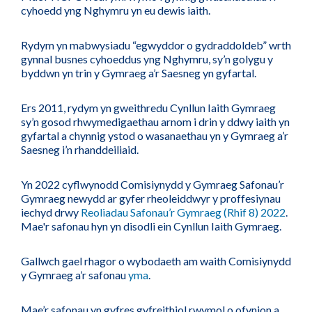
cyhoedd yng Nghymru yn eu dewis iaith.
Rydym yn mabwysiadu “egwyddor o gydraddoldeb” wrth
gynnal busnes cyhoeddus yng Nghymru, sy’n golygu y
byddwn yn trin y Gymraeg a’r Saesneg yn gyfartal.
Ers 2011, rydym yn gweithredu Cynllun Iaith Gymraeg
sy’n gosod rhwymedigaethau arnom i drin y ddwy iaith yn
gyfartal a chynnig ystod o wasanaethau yn y Gymraeg a’r
Saesneg i’n rhanddeiliaid.
Yn 2022 cyflwynodd Comisiynydd y Gymraeg Safonau’r
Gymraeg newydd ar gyfer rheoleiddwyr y proffesiynau
iechyd drwy
Reoliadau Safonau’r Gymraeg (Rhif 8) 2022
.
Mae'r safonau hyn yn disodli ein Cynllun Iaith Gymraeg.
Gallwch gael rhagor o wybodaeth am waith Comisiynydd
y Gymraeg a’r safonau
yma
.
Mae’r safonau yn gyfres gyfreithiol rwymol o ofynion a