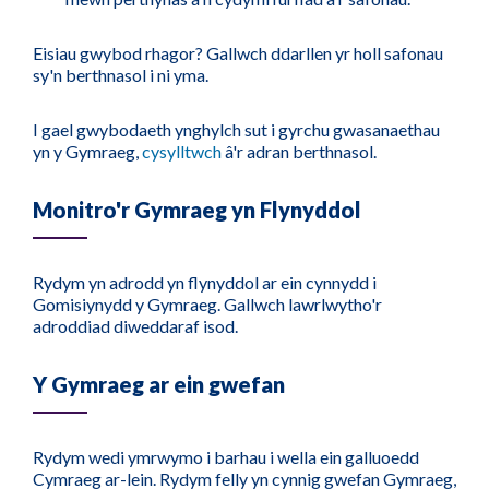
Eisiau gwybod rhagor? Gallwch ddarllen yr holl safonau
sy'n berthnasol i ni yma.
I gael gwybodaeth ynghylch sut i gyrchu gwasanaethau
yn y Gymraeg,
cysylltwch
â'r adran berthnasol.
Monitro'r Gymraeg yn Flynyddol
Rydym yn adrodd yn flynyddol ar ein cynnydd i
Gomisiynydd y Gymraeg. Gallwch lawrlwytho'r
adroddiad diweddaraf isod.
Y Gymraeg ar ein gwefan
Rydym wedi ymrwymo i barhau i wella ein galluoedd
Cymraeg ar-lein. Rydym felly yn cynnig gwefan Gymraeg,