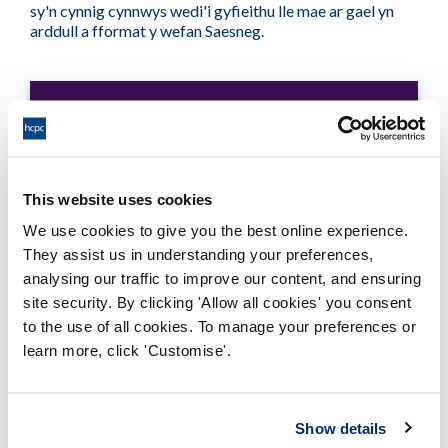
sy'n cynnig cynnwys wedi'i gyfieithu lle mae ar gael yn
arddull a fformat y wefan Saesneg.
Welsh language standards
Welsh language scheme
This website uses cookies
Adobe PDF Document 118Kb
We use cookies to give you the best online experience.
They assist us in understanding your preferences,
Cynllun Iaith Gymraeg
analysing our traffic to improve our content, and ensuring
Adobe PDF Document 93Kb
site security. By clicking 'Allow all cookies' you consent
to the use of all cookies. To manage your preferences or
learn more, click 'Customise'.
Evaluation report of the HCPC’s
Welsh language scheme
Adobe PDF Document 163Kb
Show details