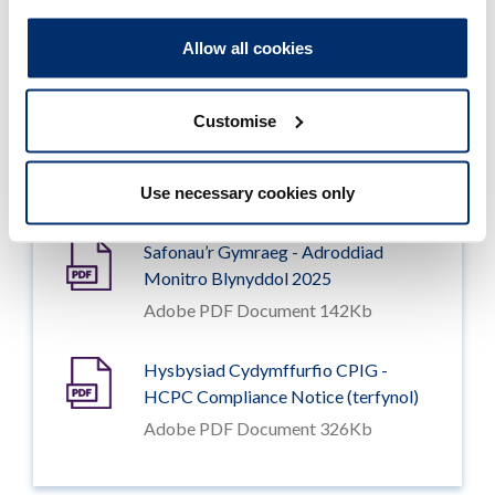
Adroddiad gwerthuso Cynllun Iaith
Gymraeg HCPC
Allow all cookies
Adobe PDF Document 163Kb
Customise
Welsh Language Standards - Annual
Report 2025
Adobe PDF Document 146Kb
Use necessary cookies only
Safonau’r Gymraeg - Adroddiad
Monitro Blynyddol 2025
Adobe PDF Document 142Kb
Hysbysiad Cydymffurfio CPIG -
HCPC Compliance Notice (terfynol)
Adobe PDF Document 326Kb