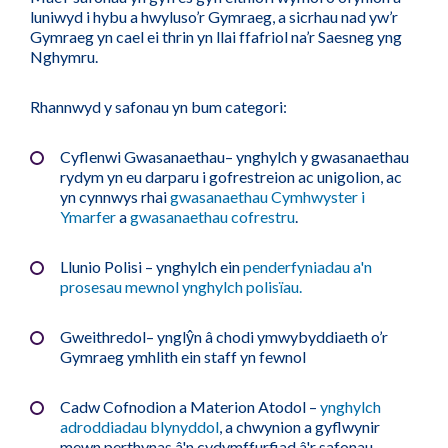
luniwyd i hybu a hwyluso’r Gymraeg, a sicrhau nad yw’r
Gymraeg yn cael ei thrin yn llai ffafriol na’r Saesneg yng
Nghymru.
Rhannwyd y safonau yn bum categori:
Cyflenwi Gwasanaethau– ynghylch y gwasanaethau
rydym yn eu darparu i gofrestreion ac unigolion, ac
yn cynnwys rhai
gwasanaethau Cymhwyster i
Ymarfer
a
gwasanaethau cofrestru
.
Llunio Polisi – ynghylch ein
penderfyniadau a'n
prosesau mewnol ynghylch polisïau.
Gweithredol– ynglŷn â chodi ymwybyddiaeth o’r
Gymraeg ymhlith ein staff yn fewnol
Cadw Cofnodion a Materion Atodol –
ynghylch
adroddiadau blynyddol
, a chwynion a gyflwynir
mewn perthynas â'n cydymffurfiad â'r safonau.