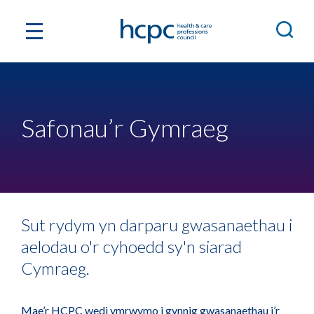
Safonau’r Gymraeg
Sut rydym yn darparu gwasanaethau i
aelodau o'r cyhoedd sy'n siarad
Cymraeg.
Mae’r HCPC wedi ymrwymo i gynnig gwasanaethau i’r