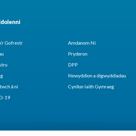
ddolenni
’r Gofrestr
Amdanom Ni
au
Pryderon
stru
DPP
sg
Newyddion a digwyddiadau
twch â ni
Cynllun Iaith Gymraeg
D-19