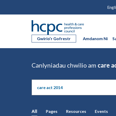
Engl
Gwirio’r Gofrestr
Amdanom Ni
S
Canlyniadau chwilio am
care a
Chwilio'r
safle
All
Pages
Resources
Events