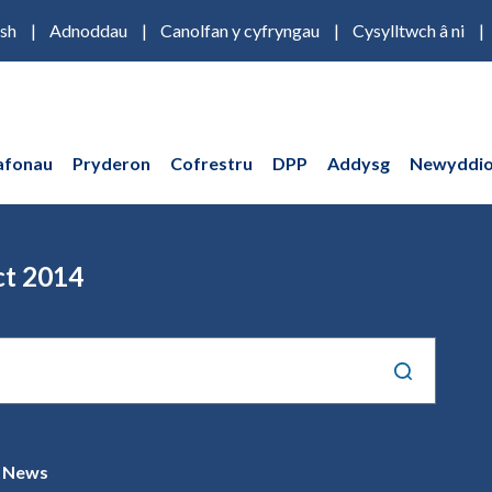
ish
Adnoddau
Canolfan y cyfryngau
Cysylltwch â ni
afonau
Pryderon
Cofrestru
DPP
Addysg
Newyddio
ct 2014
News