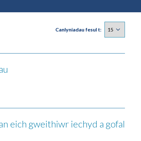
Canlyniadau fesul t:
au
an eich gweithiwr iechyd a gofal