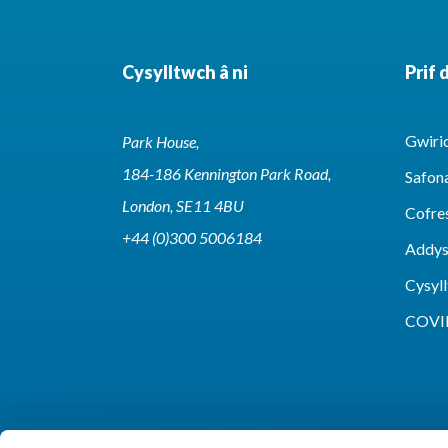
Cysylltwch â ni
Prif 
Gwirio
Park House,
184-186 Kennington Park Road,
Safon
London, SE11 4BU
Cofre
+44 (0)300 5006184
Addy
Cysyll
COVI