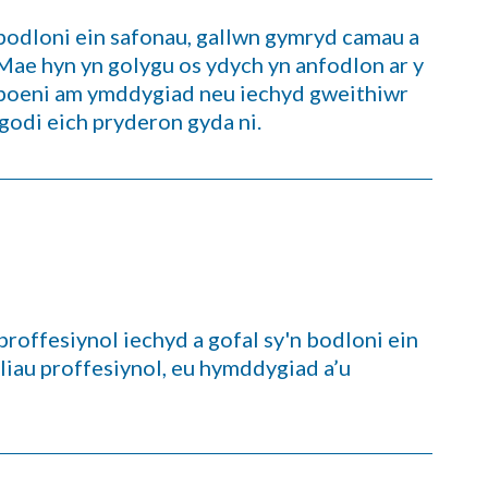
bodloni ein safonau, gallwn gymryd camau a
 Mae hyn yn golygu os ydych yn anfodlon ar y
n poeni am ymddygiad neu iechyd gweithiwr
godi eich pryderon gyda ni.
roffesiynol iechyd a gofal sy'n bodloni ein
iliau proffesiynol, eu hymddygiad a’u