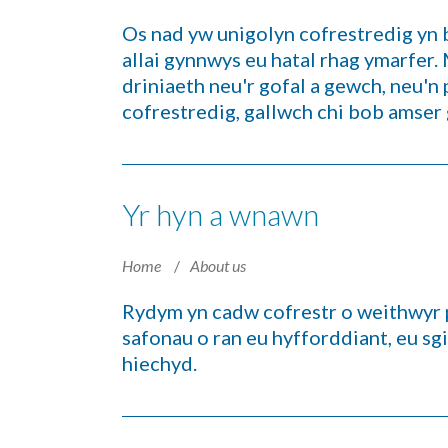
Os nad yw unigolyn cofrestredig yn 
allai gynnwys eu hatal rhag ymarfer.
driniaeth neu'r gofal a gewch, neu'
cofrestredig, gallwch chi bob amser 
Yr hyn a wnawn
Home
About us
Rydym yn cadw cofrestr o weithwyr p
safonau o ran eu hyfforddiant, eu sg
hiechyd.