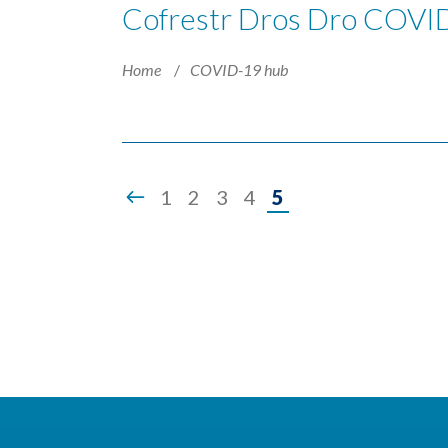
Cofrestr Dros Dro COVI
Home
COVID-19 hub
Page
1
2
3
4
5
5
of
5