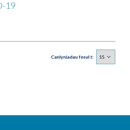
D-19
Canlyniadau fesul t: