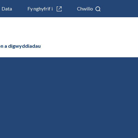
Data
Fy nghyfrif i
Chwilio
n a digwyddiadau