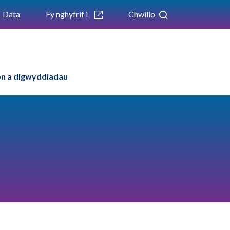
Data
Fy nghyfrif i
Chwilio
n a digwyddiadau