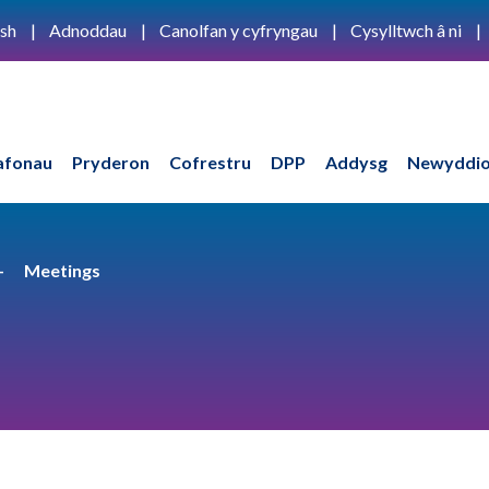
ish
Adnoddau
Canolfan y cyfryngau
Cysylltwch â ni
afonau
Pryderon
Cofrestru
DPP
Addysg
Newyddio
Meetings