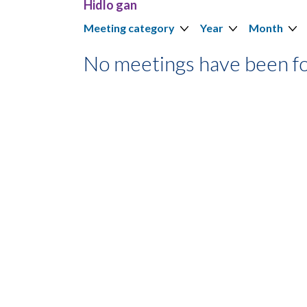
Hidlo gan
Meeting category
Year
Month
No meetings have been f