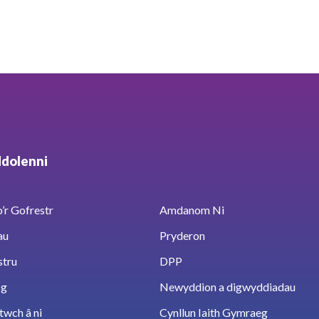
ddolenni
’r Gofrestr
Amdanom Ni
au
Pryderon
stru
DPP
sg
Newyddion a digwyddiadau
twch â ni
Cynllun Iaith Gymraeg