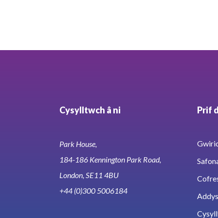
Cysylltwch â ni
Prif 
Gwirio
Park House,
184-186 Kennington Park Road,
Safon
London, SE11 4BU
Cofre
+44 (0)300 5006184
Addy
Cysyll