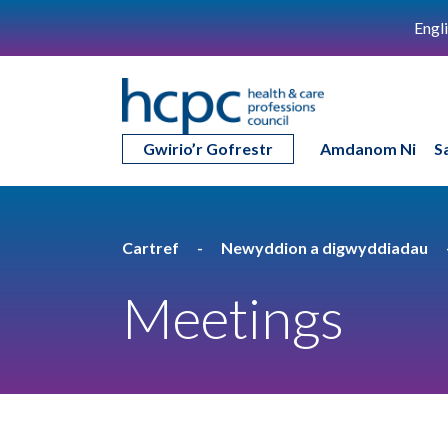
Engl
Gwirio’r Gofrestr
Amdanom Ni
S
Cartref
Newyddion a digwyddiadau
Meetings