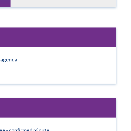
 agenda
ee - confirmed minute