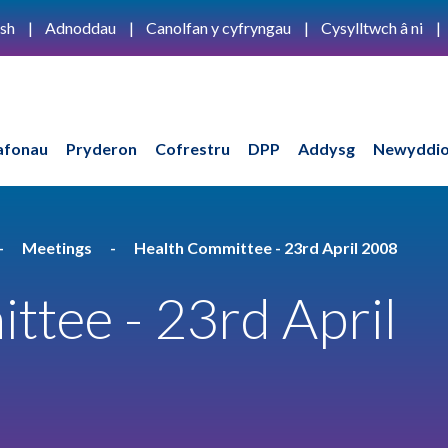
ish
Adnoddau
Canolfan y cyfryngau
Cysylltwch â ni
afonau
Pryderon
Cofrestru
DPP
Addysg
Newyddio
Meetings
Health Committee - 23rd April 2008
tee - 23rd April