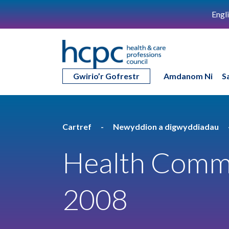
Engl
Gwirio’r Gofrestr
Amdanom Ni
S
Cartref
Newyddion a digwyddiadau
Health Commit
2008