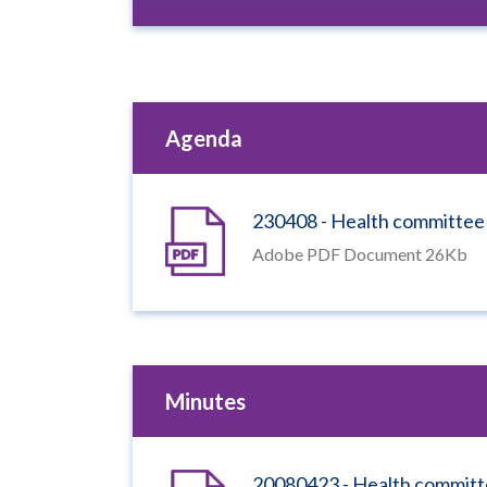
Agenda
230408 - Health committee
Adobe PDF Document 26Kb
Minutes
20080423 - Health committ