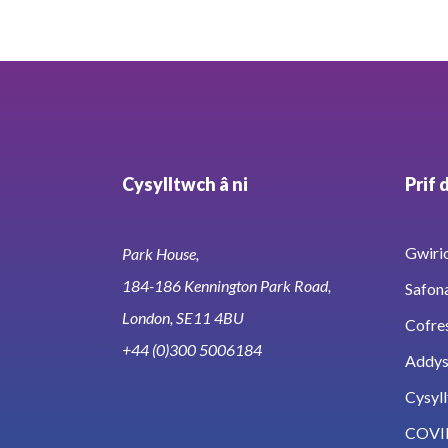
Cysylltwch â ni
Prif 
Gwirio
Park House,
184-186 Kennington Park Road,
Safon
London, SE11 4BU
Cofre
+44 (0)300 5006184
Addy
Cysyll
COVI