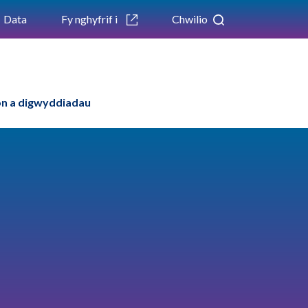
Data
Fy nghyfrif i
Chwilio
n a digwyddiadau