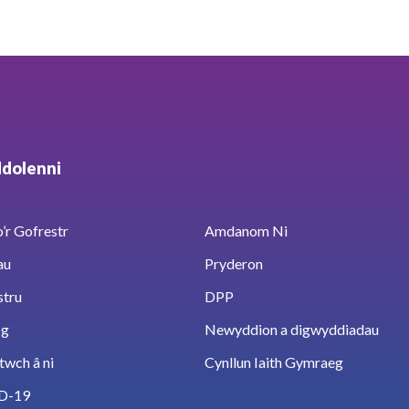
ddolenni
’r Gofrestr
Amdanom Ni
au
Pryderon
stru
DPP
sg
Newyddion a digwyddiadau
twch â ni
Cynllun Iaith Gymraeg
D-19