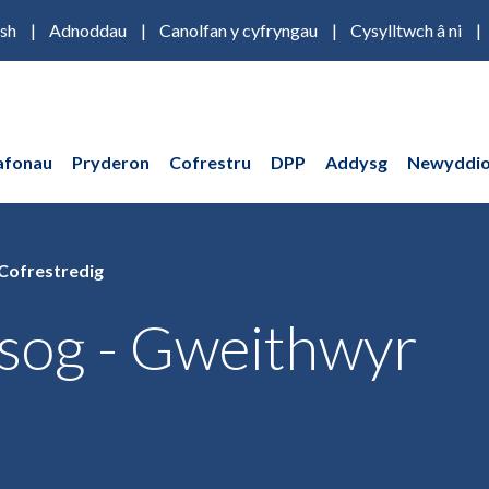
ish
Adnoddau
Canolfan y cyfryngau
Cysylltwch â ni
afonau
Pryderon
Cofrestru
DPP
Addysg
Newyddio
 Cofrestredig
osog - Gweithwyr