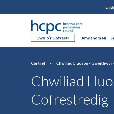
Engl
Gwirio’r Gofrestr
Amdanom Ni
S
Cartref
Chwiliad Lluosog - Gweithwyr
Chwiliad Llu
Cofrestredig