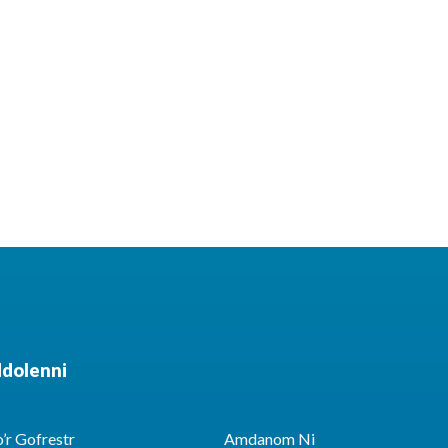
ddolenni
’r Gofrestr
Amdanom Ni