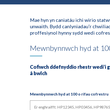
Mae hyn yn caniatáu ichi wirio statw
unwaith. Bydd canlyniadau’r chwilia
proffesiynol hynny sydd wedi cofrest
Mewnbynnwch hyd at 100 
Cofiwch ddefnyddio rhestr wedi’i 
â bwlch
Mewnbynnwch hyd at 100 o rifau cofrestru