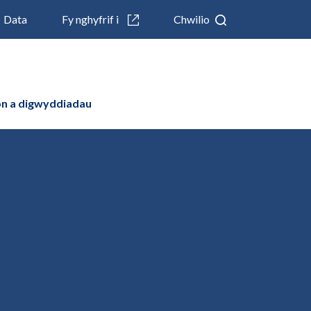
Data
Fy nghyfrif i
Chwilio
n a digwyddiadau