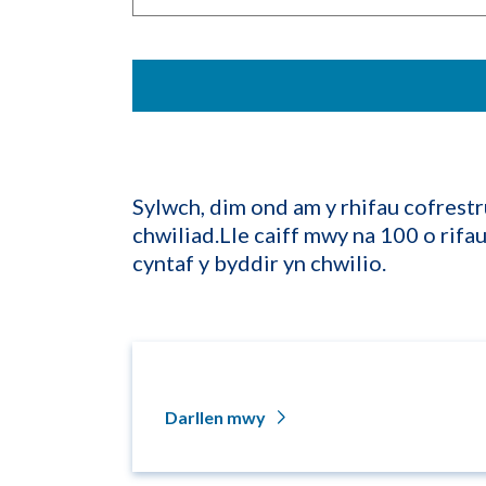
Sylwch, dim ond am y rhifau cofrestr
chwiliad.Lle caiff mwy na 100 o rifa
cyntaf y byddir yn chwilio.
Darllen mwy