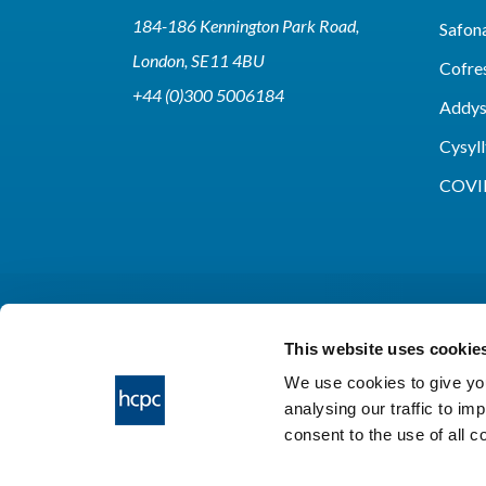
184-186 Kennington Park Road,
Safon
London, SE11 4BU
Cofre
+44 (0)300 5006184
Addy
Cysyll
COVI
This website uses cookie
We use cookies to give you
analysing our traffic to im
HCPC © 2026
consent to the use of all 