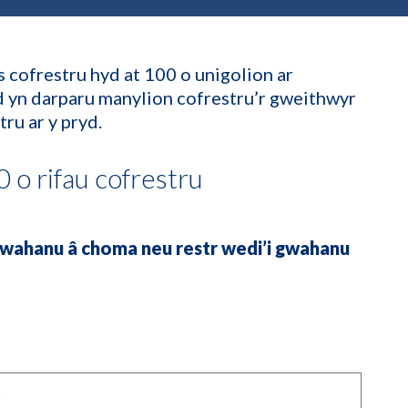
s cofrestru hyd at 100 o unigolion ar
d yn darparu manylion cofrestru’r gweithwyr
ru ar y pryd.
o rifau cofrestru
gwahanu â choma neu restr wedi’i gwahanu