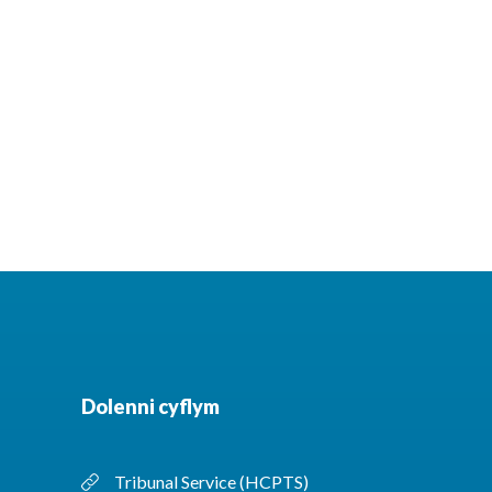
Dolenni cyflym
Tribunal Service (HCPTS)