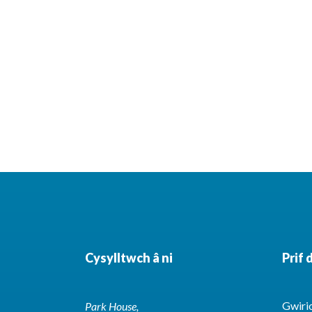
Cysylltwch â ni
Prif 
Gwirio
Park House,