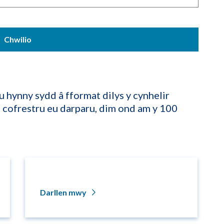
u hynny sydd â fformat dilys y cynhelir
u cofrestru eu darparu, dim ond am y 100
Darllen mwy