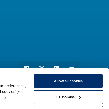
Allow all cookies
ur preferences,
ll cookies' you
nyddio
Rhyddid Gwybodaeth
Map o’r safle
Customise
ise'.